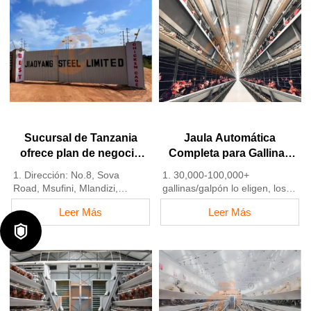
para avicultura y existencias
4. La calidad y el diseño están
para la venta
basados en estándares
3. Personalizado para granjas
europeos
avícolas nigerianas
5. Recepción en línea 24
4. La calidad y el diseño están
horas Whatsapp NO. :
basados en estándares
+8618830120193,
europeos
contáctenos para obtener la
5. Recepción en línea 24
lista de precios
horas Número de Whatsapp:
+8618830120193
Sucursal de Tanzania
Jaula Automática
ofrece plan de negocio
Completa para Gallinas
para granjas avícolas,
Ponedoras Tipo H
1. Dirección: No.8, Sova
1. 30,000-100,000+
fabrica equipos para
Road, Msufini, Mlandizi,
gallinas/galpón lo eligen, los
granjas avícolas
Kibaha, Pwani, Tanzania
avicultores pueden lograr una
Leer Más
Leer Más
2. Fábrica de equipos para
tasa de producción de huevos

granjas avícolas y jaulas para
del 96-98%
aves de corral y existencias
2. Una mejora significativa
para la venta
frente al 85-90% típico de los
3. Personalizado para granjas
sistemas manuales
avícolas de Tanzania
3. Una granja avícola típica
4. La calidad y el diseño están
puede esperar una reducción
basados en Europa
del 30-40% en costos