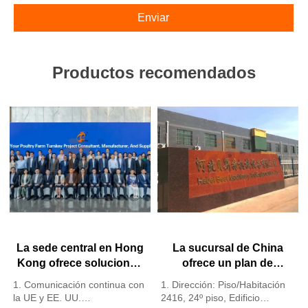
Enviar
Productos recomendados
La sede central en Hong
La sucursal de China
Kong ofrece soluciones
ofrece un plan de
para granjas avícolas
negocio para granjas
1. Comunicación continua con
1. Dirección: Piso/Habitación
según los estándares de
avícolas y fabrica
la UE y EE. UU.
2416, 24º piso, Edificio