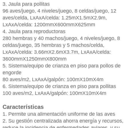
3. Jaula para pollitas
96 aves/juego, 4 niveles/juego, 8 celdas/juego, 12
aves/celda, LxAxA/celda: 1.25mX1.5mX2.9m,
LxAxA/celda: 1200mmX600mmX625mm
4. Jaula para reproductoras
280 hembras y 40 machos/juego, 4 niveles/juego, 8
celdas/juego, 35 hembras y 5 machos/celda,
LxAxA/celda: 3.66mX2.6mX3.7m, LxAxA/celda:
3600mmX1250mmX800mm
5. Sistema/equipo de crianza en piso para pollos de
engorde
80 aves/m2, LxAxA/galpón: 100mX10mX4m
6. Sistema/equipo de crianza en piso para pollitas
100 aves/m2, LxAxA/galpón: 100mX10mX4m
Características
1. Permite una alimentación uniforme de las aves
2. Su gestión centralizada ahorra energía y recursos,
reduce la incidencia de enfermedades aviares, y su