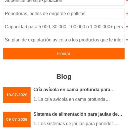
Enviar
Blog
Cría avícola en cama profunda para
10-07-2026
principiantes | 6 pasos prácticos
1. La cría avícola en cama profunda
mejora la eficiencia de producción y la
Sistema de alimentación para jaulas de
estabilidad del sistema
09-07-2026
gallinas ponedoras | 6 consejos prácticos
2. Los equipos modernos mejoran el
1. Los sistemas de jaulas para ponedoras
de optimización