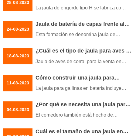
28-08-2023
destinadas a la producción de huevos.
La jaula de engorde tipo H se fabrica con
Este innovador sistema de jaulas ha
materias primas resistentes y técnicas
revolucionado la avicultura al optimizar el
Jaula de batería de capas frente al
avanzadas para ofrecer servicios
24-08-2023
uso del espacio y garantizar el bienestar
sistema de yacija profunda
duraderos
Esta formación se denomina jaula de
de las aves.
pisos. En este sistema de alojamiento, las
¿Cuál es el tipo de jaula para aves de
gallinas tienen acceso a pienso y agua
18-08-2023
corral más vendido en Ghana?
controlados por gestión automática
Jaula de aves de corral para la venta en
Ghana, a veces llamado una jaula
Cómo construir una jaula para
convencional, que está diseñado para
11-08-2023
gallinas en batería
albergar gallinas ponedoras, es decir, las
La jaula para gallinas en batería incluye
gallinas que producen huevos
los accesorios necesarios para garantizar
¿Por qué se necesita una jaula para
una alimentación y bebida adecuadas.
04-08-2023
la cría de pollos de engorde y no una
Todo esto ayuda a los ganaderos a
El comedero también está hecho de
cama profunda?
alcanzar sus objetivos en la avicultura. El
material 100% nuevo, que es resistente al
número de gallinas en la jaula puede
Cuál es el tamaño de una jaula en
pisoteo y no se rompe fácilmente.