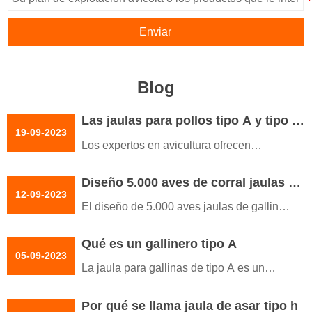
Enviar
Blog
Las jaulas para pollos tipo A y tipo H
19-09-2023
agilizan las operaciones diarias de
Los expertos en avicultura ofrecen
cría
servicios de asesoramiento profesional
Diseño 5.000 aves de corral jaulas de
para guiar a los granjeros en la elección
12-09-2023
gallinas ponedoras precio de fábrica
del sistema de jaulas de pollos adecuado
El diseño de 5.000 aves jaulas de gallinas
de aves de corral jaula de la batería
en función de las necesidades y la
ponedoras con un precio de fábrica jaula
capacidad de su granja.
Qué es un gallinero tipo A
de batería de aves de corral se caracteriza
05-09-2023
por su estructura escalonada
La jaula para gallinas de tipo A es un
sistema de alojamiento especializado
Por qué se llama jaula de asar tipo h
diseñado para criar gallinas ponedoras