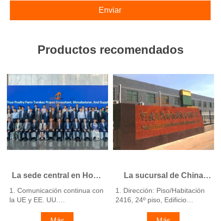
Enviar
Productos recomendados
La sede central en Hong
La sucursal de China
Kong ofrece soluciones
ofrece un plan de
1. Comunicación continua con
1. Dirección: Piso/Habitación
para granjas avícolas
negocio para granjas
la UE y EE. UU.
2416, 24º piso, Edificio
según los estándares de
avícolas y fabrica
2. Empresas y fábricas filiales
Runxing, Calle Youyi Nan,
en China, Nigeria, Etiopía y
la UE y fabrica equipos
Ciudad de Shijiazhuang,
equipos para granjas
Más
Más