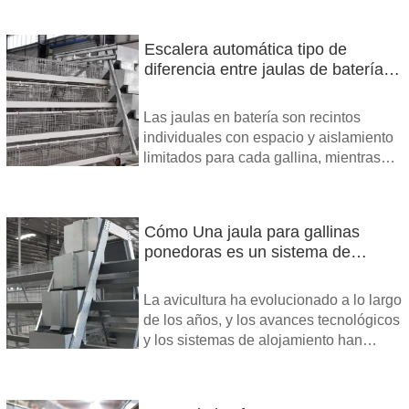
Escalera automática tipo de
diferencia entre jaulas de batería
jaulas de colonia
Las jaulas en batería son recintos
individuales con espacio y aislamiento
limitados para cada gallina, mientras
que las jaulas de colonias son más
grandes y acogen a varias gallinas en
un entorno más social y espacioso.
Cómo Una jaula para gallinas
ponedoras es un sistema de
alojamiento especializado que
proporciona un entorno controlado
La avicultura ha evolucionado a lo largo
para las gallinas ponedoras que
de los años, y los avances tecnológicos
trabajan
y los sistemas de alojamiento han
desempeñado un papel crucial en la
mejora de la productividad y el
bienestar de los animales.