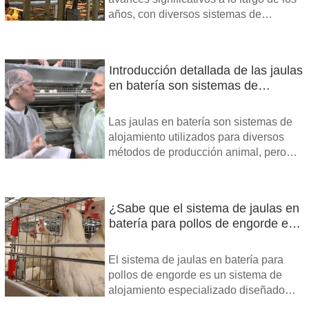
años, con diversos sistemas de
alojamiento diseñados para satisfacer
la creciente demanda de productos
avícolas.
Introducción detallada de las jaulas
en batería son sistemas de
alojamiento utilizados para
diversos métodos de producción
Las jaulas en batería son sistemas de
animal
alojamiento utilizados para diversos
métodos de producción animal, pero
principalmente para gallinas ponedoras
de huevos
¿Sabe que el sistema de jaulas en
batería para pollos de engorde es
un sistema de alojamiento
especializado diseñado para criar
El sistema de jaulas en batería para
pollos de engorde?
pollos de engorde es un sistema de
alojamiento especializado diseñado
para criar pollos de engorde.