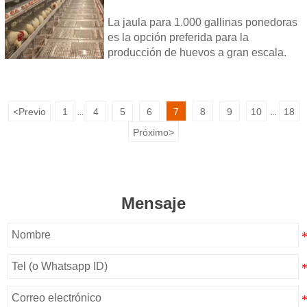
jaula material y construcción
típicamente a partir de malla de
alambre y se apilan en filas, creando un
La jaula para 1.000 gallinas ponedoras
diseño de espacio eficiente.
es la opción preferida para la
producción de huevos a gran escala.
<
Previo
1
4
5
6
7
8
9
10
18
...
...
Próximo
>
Mensaje