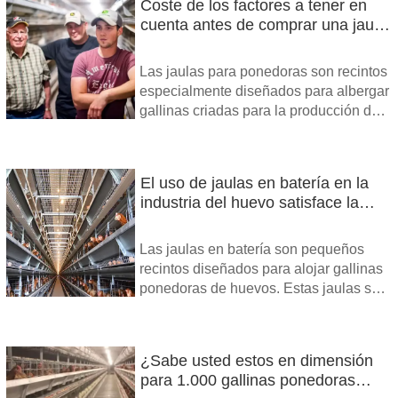
Coste de los factores a tener en
cuenta antes de comprar una jaula
de batería
Las jaulas para ponedoras son recintos
especialmente diseñados para albergar
gallinas criadas para la producción de
huevos.
El uso de jaulas en batería en la
industria del huevo satisface la
demanda mundial de huevos y
ovoproductos asequibles
Las jaulas en batería son pequeños
recintos diseñados para alojar gallinas
ponedoras de huevos. Estas jaulas se
utilizan ampliamente en las
instalaciones comerciales de
producción de huevos, diseñadas para
¿Sabe usted estos en dimensión
maximizar la eficiencia y la producción,
para 1.000 gallinas ponedoras
las jaulas en batería se construyen