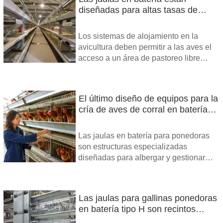
diseñadas para altas tasas de
producción de huevos, lo que
contribuye a un suministro
Los sistemas de alojamiento en la
constante de huevos asequibles.
avicultura deben permitir a las aves el
acceso a un área de pastoreo libre
donde puedan encontrar una mayor
variedad de alimentos, incluyendo
forrajes verdes, insectos y lombrices, y
El último diseño de equipos para la
puedan expresar su comportamiento
cría de aves de corral en batería
social natural. Las aves de corral en
de ponedoras mejoró la
granjas orgánicas se mantenían en
recolección de huevos.
pequeñas parvadas y sistemas de
Las jaulas en batería para ponedoras
alojamiento con densidades de
son estructuras especializadas
población muy bajas.
diseñadas para albergar y gestionar
gallinas ponedoras, que son gallinas
criadas específicamente para la
producción de huevos.
Las jaulas para gallinas ponedoras
en batería tipo H son recintos
especialmente diseñados para