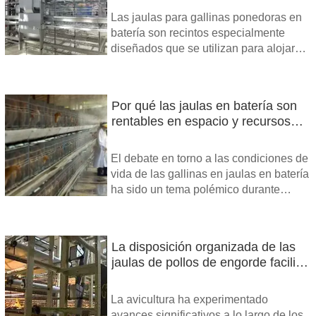
albergar gallinas ponedoras.
Las jaulas para gallinas ponedoras en
batería son recintos especialmente
diseñados que se utilizan para alojar
gallinas ponedoras de manera
controlada y eficiente.
Por qué las jaulas en batería son
rentables en espacio y recursos
pueden reducir los costes de
producción
El debate en torno a las condiciones de
vida de las gallinas en jaulas en batería
ha sido un tema polémico durante
bastante tiempo. Aunque los
defensores del bienestar animal
abogan por alternativas más humanas,
La disposición organizada de las
la realidad es que un número
jaulas de pollos de engorde facilita
significativo de gallinas en el mundo
una mejor observación y
siguen alojadas en jaulas en batería.
seguimiento sanitario de cada ave
La avicultura ha experimentado
avances significativos a lo largo de los