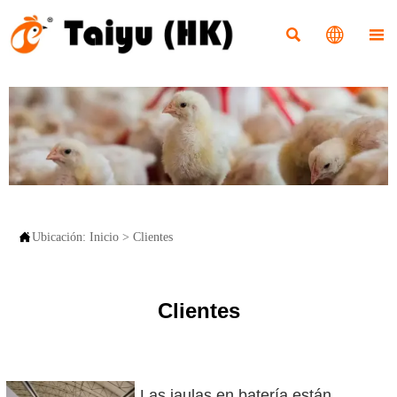




Ubicación:
Inicio
>
Clientes
Clientes
Las jaulas en batería están