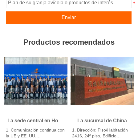
Enviar
Productos recomendados
La sede central en Hong
La sucursal de China
Kong ofrece soluciones
ofrece un plan de
1. Comunicación continua con
1. Dirección: Piso/Habitación
para granjas avícolas
negocio para granjas
la UE y EE. UU.
2416, 24º piso, Edificio