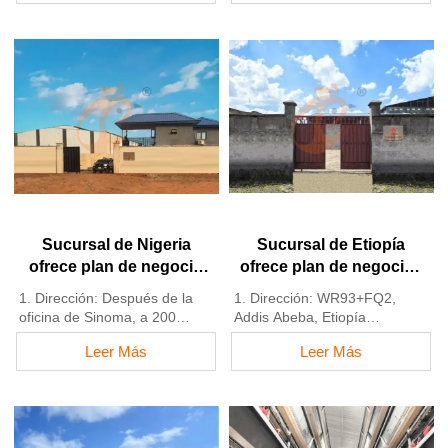
Tanzania
Provincia de Hebei, China
3. La calidad de los productos
2. Fábrica de equipos para
está personalizada para
granjas avícolas y jaulas para
granjas avícolas locales
aves de corral con stock
4. Jaulas avícolas y equipos
disponible para venta
para granjas avícolas en stock
3. Personalizado para granjas
para la venta
avícolas locales
5. Recepción en línea 24
4. La calidad y el diseño están
horas Whatsapp NO. :
basados en estándares
+8618830120193，
europeos
Contáctenos para obtener
5. Recepción en línea 24
información completa
horas por WhatsApp NO.:
+8618830120193
Sucursal de Nigeria
Sucursal de Etiopía
ofrece plan de negocio
ofrece plan de negocios
para granjas avícolas,
para granjas avícolas,
1. Dirección: Después de la
1. Dirección: WR93+FQ2,
fabrica equipos para
fabrica equipos para
oficina de Sinoma, a 200
Addis Abeba, Etiopía
granjas avícolas
granjas avícolas
metros cerca de la estación
2. Stock de jaulas avícolas y
Leer Más
Leer Más
de servicio Danco, autopista
equipos para granjas avícolas
Lagos/Ibadan, estado de
en venta
Lagos, Nigeria
3. Personalizado para granjas
2. Fábrica de equipos y jaulas
avícolas etíopes
para avicultura y existencias
4. La calidad y el diseño están