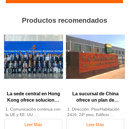
Productos recomendados
La sede central en Hong
La sucursal de China
Kong ofrece soluciones
ofrece un plan de
para granjas avícolas
negocio para granjas
1. Comunicación continua con
1. Dirección: Piso/Habitación
según los estándares de
avícolas y fabrica
la UE y EE. UU.
2416, 24º piso, Edificio
la UE y fabrica equipos
equipos para granjas
2. Empresas y fábricas filiales
Runxing, Calle Youyi Nan,
Leer Más
Leer Más
para granjas avícolas
avícolas
en China, Nigeria, Etiopía y
Ciudad de Shijiazhuang,