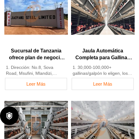
para la venta
basados en estándares
3. Personalizado para granjas
europeos
avícolas nigerianas
5. Recepción en línea 24
4. La calidad y el diseño están
horas Whatsapp NO. :
basados en estándares
+8618830120193,
europeos
contáctenos para obtener la
5. Recepción en línea 24
lista de precios
horas Número de Whatsapp:
+8618830120193
Sucursal de Tanzania
Jaula Automática
ofrece plan de negocio
Completa para Gallinas
para granjas avícolas,
Ponedoras Tipo H
1. Dirección: No.8, Sova
1. 30,000-100,000+
fabrica equipos para
Road, Msufini, Mlandizi,
gallinas/galpón lo eligen, los
granjas avícolas
Kibaha, Pwani, Tanzania
avicultores pueden lograr una
Leer Más
Leer Más
2. Fábrica de equipos para
tasa de producción de huevos
granjas avícolas y jaulas para
del 96-98%
aves de corral y existencias
2. Una mejora significativa
para la venta
frente al 85-90% típico de los
3. Personalizado para granjas
sistemas manuales

avícolas de Tanzania
3. Una granja avícola típica
4. La calidad y el diseño están
puede esperar una reducción
basados en Europa
del 30-40% en costos
5. Recepción en línea 24
laborales gracias a la
horas Whatsapp NO. :
automatización