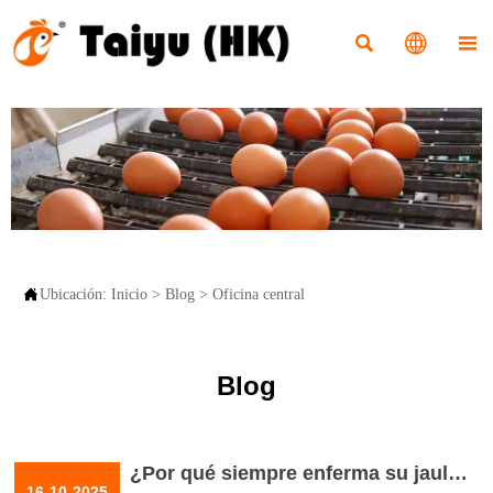




Ubicación:
Inicio
>
Blog
>
Oficina central
Blog
¿Por qué siempre enferma su jaula
16-10-2025