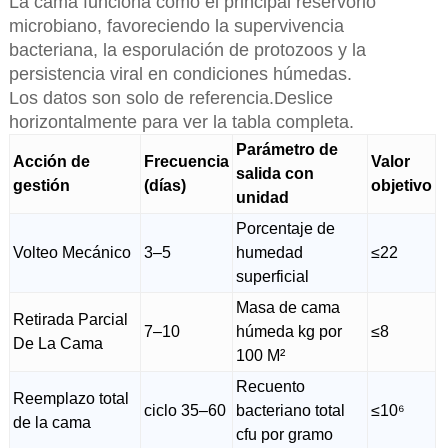
La cama funciona como el principal reservorio
microbiano, favoreciendo la supervivencia
bacteriana, la esporulación de protozoos y la
persistencia viral en condiciones húmedas.
Los datos son solo de referencia.Deslice
horizontalmente para ver la tabla completa.
Parámetro de
Acción de
Frecuencia
Valor
salida con
gestión
(días)
objetivo
unidad
Porcentaje de
Volteo Mecánico
3–5
humedad
≤22
superficial
Masa de cama
Retirada Parcial
7–10
húmeda kg por
≤8
De La Cama
100 M²
Recuento
Reemplazo total
ciclo 35–60
bacteriano total
≤10⁶
de la cama
cfu por gramo