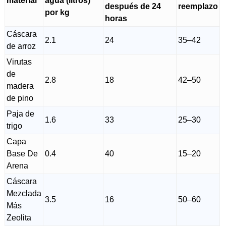
material
agua (litros)
después de 24
reemplazo
por kg
horas
Cáscara
2.1
24
35–42
de arroz
Virutas
de
2.8
18
42–50
madera
de pino
Paja de
1.6
33
25–30
trigo
Capa
Base De
0.4
40
15–20
Arena
Cáscara
Mezclada
3.5
16
50–60
Más
Zeolita