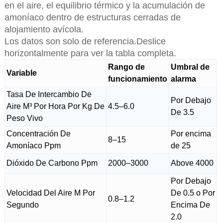
en el aire, el equilibrio térmico y la acumulación de
amoníaco dentro de estructuras cerradas de
alojamiento avícola.
Los datos son solo de referencia.Deslice
horizontalmente para ver la tabla completa.
Rango de
Umbral de
Variable
funcionamiento
alarma
Tasa De Intercambio De
Por Debajo
Aire M³ Por Hora Por Kg De
4.5–6.0
De 3.5
Peso Vivo
Concentración De
Por encima
8–15
Amoníaco Ppm
de 25
Dióxido De Carbono Ppm
2000–3000
Above 4000
Por Debajo
Velocidad Del Aire M Por
De 0.5 o Por
0.8–1.2
Segundo
Encima De
2.0