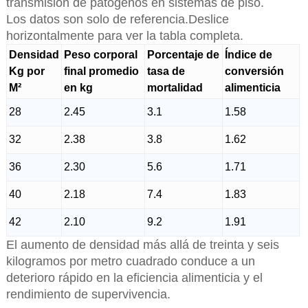
transmisión de patógenos en sistemas de piso.
Los datos son solo de referencia.Deslice
horizontalmente para ver la tabla completa.
Densidad
Peso corporal
Porcentaje de
Índice de
Kg por
final promedio
tasa de
conversión
M²
en kg
mortalidad
alimenticia
28
2.45
3.1
1.58
32
2.38
3.8
1.62
36
2.30
5.6
1.71
40
2.18
7.4
1.83
42
2.10
9.2
1.91
El aumento de densidad más allá de treinta y seis
kilogramos por metro cuadrado conduce a un
deterioro rápido en la eficiencia alimenticia y el
rendimiento de supervivencia.