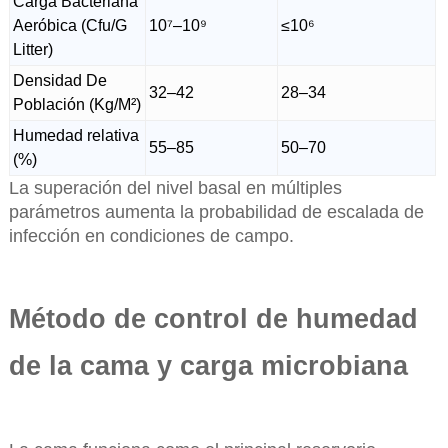
Carga Bacteriana
Aeróbica (Cfu/G
10⁷–10⁹
≤10⁶
Litter)
Densidad De
32–42
28–34
Población (Kg/M²)
Humedad relativa
55–85
50–70
(%)
La superación del nivel basal en múltiples
parámetros aumenta la probabilidad de escalada de
infección en condiciones de campo.
Método de control de humedad
de la cama y carga microbiana