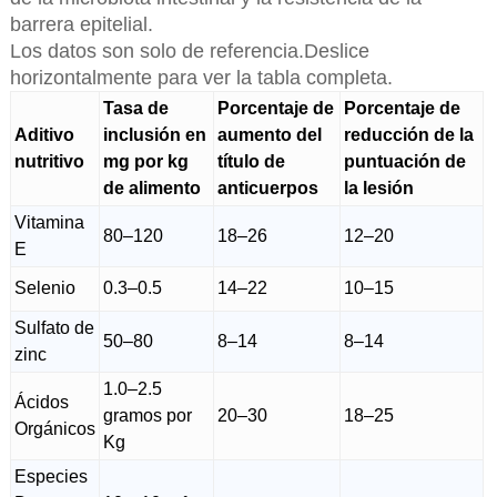
barrera epitelial.
Los datos son solo de referencia.Deslice
horizontalmente para ver la tabla completa.
Tasa de
Porcentaje de
Porcentaje de
Aditivo
inclusión en
aumento del
reducción de la
nutritivo
mg por kg
título de
puntuación de
de alimento
anticuerpos
la lesión
Vitamina
80–120
18–26
12–20
E
Selenio
0.3–0.5
14–22
10–15
Sulfato de
50–80
8–14
8–14
zinc
1.0–2.5
Ácidos
gramos por
20–30
18–25
Orgánicos
Kg
Especies