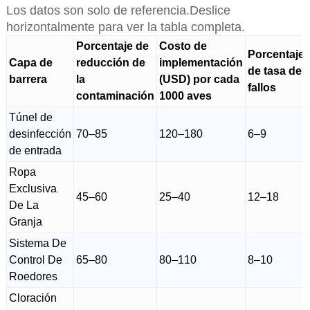
Los datos son solo de referencia.Deslice
horizontalmente para ver la tabla completa.
Porcentaje de
Costo de
Porcentaje
Capa de
reducción de
implementación
de tasa de
barrera
la
(USD) por cada
fallos
contaminación
1000 aves
Túnel de
desinfección
70–85
120–180
6–9
de entrada
Ropa
Exclusiva
45–60
25–40
12–18
De La
Granja
Sistema De
Control De
65–80
80–110
8–10
Roedores
Cloración