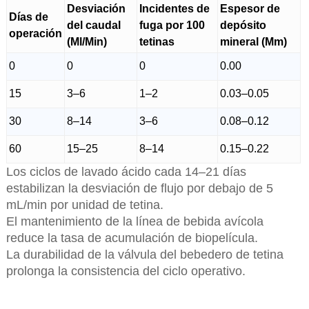
Desviación
Incidentes de
Espesor de
Días de
del caudal
fuga por 100
depósito
operación
(Ml/Min)
tetinas
mineral (Mm)
0
0
0
0.00
15
3–6
1–2
0.03–0.05
30
8–14
3–6
0.08–0.12
60
15–25
8–14
0.15–0.22
Los ciclos de lavado ácido cada 14–21 días
estabilizan la desviación de flujo por debajo de 5
mL/min por unidad de tetina.
El mantenimiento de la línea de bebida avícola
reduce la tasa de acumulación de biopelícula.
La durabilidad de la válvula del bebedero de tetina
prolonga la consistencia del ciclo operativo.