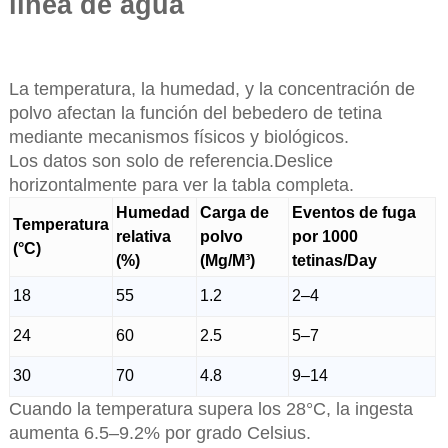
línea de agua
La temperatura, la humedad, y la concentración de
polvo afectan la función del bebedero de tetina
mediante mecanismos físicos y biológicos.
Los datos son solo de referencia.Deslice
horizontalmente para ver la tabla completa.
Humedad
Carga de
Eventos de fuga
Temperatura
relativa
polvo
por 1000
(°C)
(%)
(Mg/M³)
tetinas/Day
18
55
1.2
2–4
24
60
2.5
5–7
30
70
4.8
9–14
Cuando la temperatura supera los 28°C, la ingesta
aumenta 6.5–9.2% por grado Celsius.