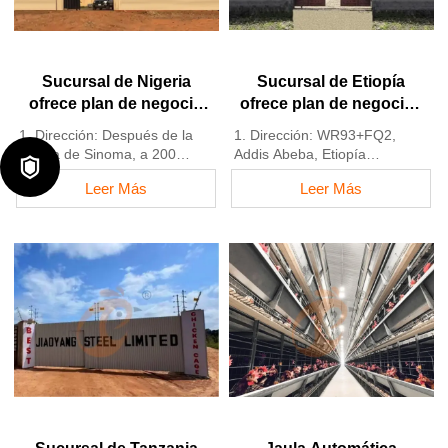
+8618830120193，
europeos
Contáctenos para obtener
5. Recepción en línea 24
información completa
horas por WhatsApp NO.:
+8618830120193
Sucursal de Nigeria
Sucursal de Etiopía
ofrece plan de negocio
ofrece plan de negocios
para granjas avícolas,
para granjas avícolas,
1. Dirección: Después de la
1. Dirección: WR93+FQ2,
fabrica equipos para
fabrica equipos para
oficina de Sinoma, a 200
Addis Abeba, Etiopía

granjas avícolas
granjas avícolas
metros cerca de la estación
2. Stock de jaulas avícolas y
Leer Más
Leer Más
de servicio Danco, autopista
equipos para granjas avícolas
Lagos/Ibadan, estado de
en venta
Lagos, Nigeria
3. Personalizado para granjas
2. Fábrica de equipos y jaulas
avícolas etíopes
para avicultura y existencias
4. La calidad y el diseño están
para la venta
basados en estándares
3. Personalizado para granjas
europeos
avícolas nigerianas
5. Recepción en línea 24
4. La calidad y el diseño están
horas Whatsapp NO. :
basados en estándares
+8618830120193,
europeos
contáctenos para obtener la
5. Recepción en línea 24
lista de precios
horas Número de Whatsapp:
+8618830120193