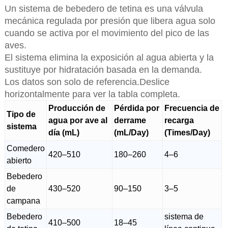
Un sistema de bebedero de tetina es una válvula
mecánica regulada por presión que libera agua solo
cuando se activa por el movimiento del pico de las
aves.
El sistema elimina la exposición al agua abierta y la
sustituye por hidratación basada en la demanda.
Los datos son solo de referencia.Deslice
horizontalmente para ver la tabla completa.
Producción de
Pérdida por
Frecuencia de
Tipo de
agua por ave al
derrame
recarga
sistema
día (mL)
(mL/Day)
(Times/Day)
Comedero
420–510
180–260
4–6
abierto
Bebedero
de
430–520
90–150
3–5
campana
Bebedero
sistema de
410–500
18–45