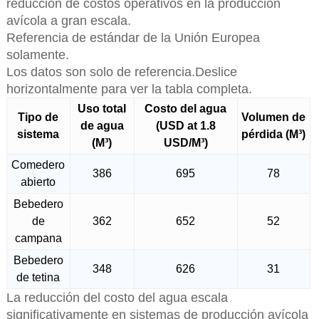
reducción de costos operativos en la producción
avícola a gran escala.
Referencia de estándar de la Unión Europea
solamente.
Los datos son solo de referencia.Deslice
horizontalmente para ver la tabla completa.
Uso total
Costo del agua
Tipo de
Volumen de
de agua
(USD at 1.8
sistema
pérdida (M³)
(M³)
USD/M³)
Comedero
386
695
78
abierto
Bebedero
de
362
652
52
campana
Bebedero
348
626
31
de tetina
La reducción del costo del agua escala
significativamente en sistemas de producción avícola