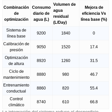
Volumen de
Combinación
Consumo
Mejora de
agua
de
diario de
eficiencia Vs
residual
optimización
agua (L)
línea base (%)
(L/Day)
Sistema de
9200
1840
0
línea base
Calibración de
9050
1520
17.4
presión
Optimización
8920
1260
31.5
de altura
Ciclo de
8880
980
46.7
mantenimiento
Entrenamiento
8860
820
55.4
conductual
Control
8740
610
66.8
climático
La integración del sistema reduce el desperdicio