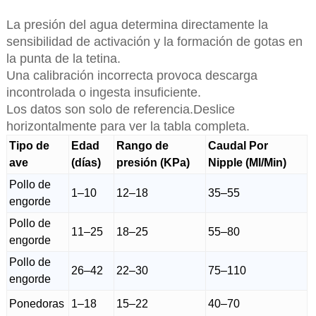
La presión del agua determina directamente la
sensibilidad de activación y la formación de gotas en
la punta de la tetina.
Una calibración incorrecta provoca descarga
incontrolada o ingesta insuficiente.
Los datos son solo de referencia.Deslice
horizontalmente para ver la tabla completa.
Tipo de
Edad
Rango de
Caudal Por
ave
(días)
presión (KPa)
Nipple (Ml/Min)
Pollo de
1–10
12–18
35–55
engorde
Pollo de
11–25
18–25
55–80
engorde
Pollo de
26–42
22–30
75–110
engorde
Ponedoras
1–18
15–22
40–70