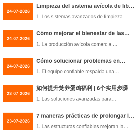
avícola
+8618830120193
fiables de los equipos
Limpieza del sistema avícola de libre
mantener la higiene
producción avícola
4. Las soluciones completas conectan las
24-07-2026
3. La distribución de la granja influye en la
pastoreo | 6 pasos de gestión de la
2. Una ventilación adecuada ayuda a
5. Recepción / WhatsApp n.º:
1. Los sistemas avanzados de limpieza
operaciones de alimentación y
selección de los equipos y el flujo de
higiene
mantener condiciones saludables en el
+8618830120193
avícola mejoran la eficiencia de la higiene
alojamiento
producción
gallinero
Cómo mejorar el bienestar de las
en la granja
5. Recepción / WhatsApp N.º:
4. Una instalación adecuada garantiza un
24-07-2026
3. Los materiales de cama frescos
aves de corral en el sistema de cría
2. Las soluciones integradas de equipos
+8618830120193
1. La producción avícola comercial
rendimiento estable del sistema durante
favorecen entornos de vida más limpios
en suelo | 5 consejos clave
respaldan una producción avícola en
depende de un diseño de ingeniería y una
las operaciones
para las gallinas
libertad fiable
Cómo solucionar problemas en
gestión coherentes
5. Recepción /WhatsApp NO. :
4. Las inspecciones rutinarias previenen
24-07-2026
3. Los diseños inteligentes facilitan el
equipos avícolas | 6 métodos
2. Un control ambiental confiable favorece
+8618830120193
1. El equipo confiable respalda una
problemas de humedad durante la
mantenimiento en las granjas modernas
prácticos
aves más sanas durante cada estación
producción avícola constante en cada
producción avícola
4. La ingeniería profesional crea sistemas
3. Los equipos integrados mejoran
如何提升笼养蛋鸡福利 | 6个实用步骤
ciclo de crianza
5. Recepción / WhatsApp NO. :
de saneamiento duraderos con confianza
23-07-2026
continuamente la estabilidad operativa y
2. El mantenimiento rutinario previene
+8618830120193
1. Las soluciones avanzadas para
5. Recepción /WhatsApp N.º :
el rendimiento biológico
fallas inesperadas en los sistemas
equipos de ponedoras mejoran la
+8618830120193
4. Los estándares científicos de bienestar
integrados de la granja
7 maneras prácticas de prolongar la
productividad de las granjas avícolas
fortalecen el desarrollo sostenible de la
23-07-2026
3. La inspección de ingeniería mejora
vida útil de las jaulas para pollos de
modernas
1. Las estructuras confiables mejoran la
avicultura en todo el mundo
conjuntamente la estabilidad operativa y
engorde
2. Los sistemas de jaulas confiables
eficiencia de la producción avícola cada
5. Recepción /WhatsApp NO. :
la vida útil del equipo