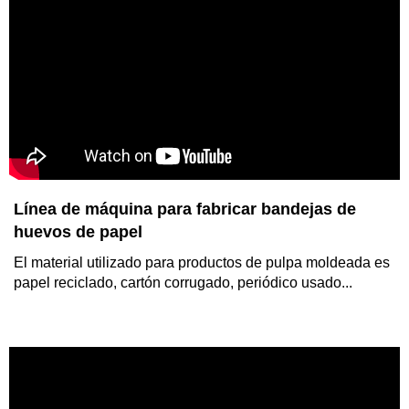
Línea de máquina para fabricar bandejas de
Sistema de ventilación para gallineros
huevos de papel
Está diseñado para reducir la temperatura de los gallineros en
El material utilizado para productos de pulpa moldeada es
verano, manteniendo la temperatura interior...
papel reciclado, cartón corrugado, periódico usado...