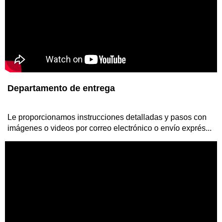
Removedor de estiércol con raspador para granjas
avícolas
Hace un trabajo increíble en términos de reducir la cantidad de
Departamento de entrega
mano de obra requerida y ayuda a mantener ...
Le proporcionamos instrucciones detalladas y pasos con
imágenes o videos por correo electrónico o envío exprés...