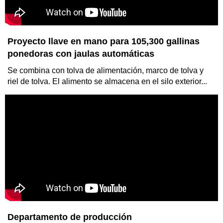
Línea de máquina para fabricar bandejas de huevos de
papel
Proyecto llave en mano para 105,300 gallinas
Está diseñado para producir una variedad de productos de pulpa
ponedoras con jaulas automáticas
moldeada, incluyendo bandejas de huevos, cajas de huevos,
bandejas de frutas...
Se combina con tolva de alimentación, marco de tolva y
riel de tolva. El alimento se almacena en el silo exterior...
Recolector de huevos terminal
Está diseñado para granjas avícolas grandes o medianas y es
Departamento de producción
compatible con jaulas automáticas...