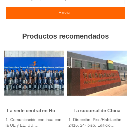
Enviar
Productos recomendados
La sede central en Hong
La sucursal de China
Kong ofrece soluciones
ofrece un plan de
1. Comunicación continua con
1. Dirección: Piso/Habitación
para granjas avícolas
negocio para granjas
la UE y EE. UU.
2416, 24º piso, Edificio
según los estándares de
avícolas y fabrica
2. Empresas y fábricas filiales
Runxing, Calle Youyi Nan,