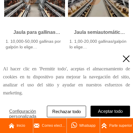
horas Whatsapp NO. :
automatización
+8618830120193
4. Cada línea de alimentación
suministra eficientemente
alimento a alrededor de
100,000 gallinas cada 30
minutos
Jaula para gallinas
Jaula semiautomática
5. Número de
ponedoras tipo A
tipo H para gallinas
1. 10,000-50,000 gallinas por
1. 1,00-20,000 gallinas/galpón
recepción/WhatsApp:
totalmente automática
ponedoras
galpón lo elige
lo elige
+8618830120193
2. Recolección de huevos más
2. Bebederos de pezón con

limpia reduce la rotura en
flujo de 30-60 ML/min
Más
Más
0.5%
3. Galvanizado por inmersión
Al hacer clic en 'Permitir todo', aceptas el almacenamiento de
3. Higiene mejorada ayuda a
en caliente (revestimiento
reducir la tasa de mortalidad a
típico ≥ 275 g/m²)
cookies en tu dispositivo para mejorar la navegación del sitio,
<3%
4. Reduce el amoníaco en
analizar el uso del sitio y ayudar en nuestros esfuerzos de
4. 1-2 técnicos pueden
~35-40%
manejar 15,000-30,000 aves
5. Recepción/WhatsApp NO.:
marketing.
5. Número de
+8618830120193
Recepción/WhatsApp:
+8618830120193
Configuración
Aceptar todo
Rechazar todo
personalizada




Inicio
Correo electrónico
Whatsapp
Parte superior