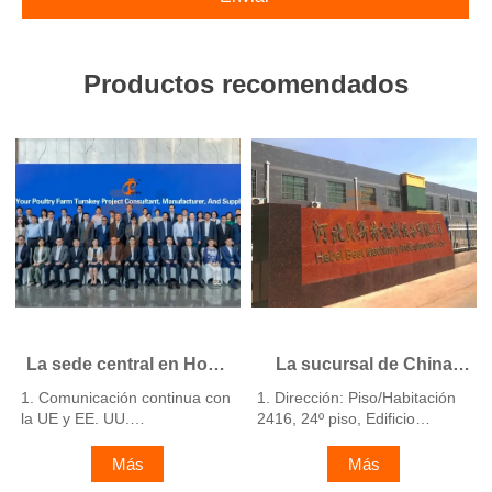
Productos recomendados
La sede central en Hong
La sucursal de China
Kong ofrece soluciones
ofrece un plan de
1. Comunicación continua con
1. Dirección: Piso/Habitación
para granjas avícolas
negocio para granjas
la UE y EE. UU.
2416, 24º piso, Edificio
según los estándares de
avícolas y fabrica
2. Empresas y fábricas filiales
Runxing, Calle Youyi Nan,
en China, Nigeria, Etiopía y
la UE y fabrica equipos
Ciudad de Shijiazhuang,
equipos para granjas
Más
Más
Tanzania
Provincia de Hebei, China
para granjas avícolas
avícolas