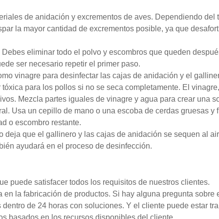
teriales de anidación y excrementos de aves. Dependiendo del 
aspar la mayor cantidad de excrementos posible, ya que desaf
o. Debes eliminar todo el polvo y escombros que queden despué
ede ser necesario repetir el primer paso.
omo vinagre para desinfectar las cajas de anidación y el gallin
 tóxica para los pollos si no se seca completamente. El vinagr
sivos. Mezcla partes iguales de vinagre y agua para crear una s
l. Usa un cepillo de mano o una escoba de cerdas gruesas y fr
ad o escombro restante.
 deja que el gallinero y las cajas de anidación se sequen al aire
ambién ayudará en el proceso de desinfección.
e puede satisfacer todos los requisitos de nuestros clientes.
a en la fabricación de productos. Si hay alguna pregunta sobre
dentro de 24 horas con soluciones. Y el cliente puede estar tra
basados en los recursos disponibles del cliente.