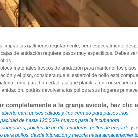
bes limpiar tus gallineros regularmente, pero especialmente des
 y cajas de anidación requiere pasos muy específicos. Debes se
ollos.
coloca materiales frescos de anidación para mantener los pisos l
idación y el piso, considera que el estiércol de pollo está com
 materia como para humedad, así que planifica en consecuencia.
 anidación, podrás devolver a tus pollos a sus hogares primave
ir completamente a la granja avícola, haz clic
o abierto para países cálidos y tipo cerrado para países fríos
apacidad de hasta 120,000+ huevos para la incubadora
a ponedoras, pollitos de un día, criadoras, pollos de engorde y 
o para pollos, desde trituración y mezcla hasta almacenamiento