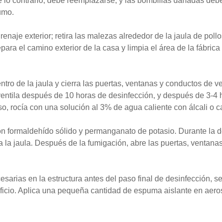
 de lo contrario, debe reemplazarse, y las bombillas dañadas de
umo.
enaje exterior; retira las malezas alrededor de la jaula de poll
ara el camino exterior de la casa y limpia el área de la fábrica 
ntro de la jaula y cierra las puertas, ventanas y conductos de v
 ventila después de 10 horas de desinfección, y después de 3-4 h
so, rocía con una solución al 3% de agua caliente con álcali o ca
 formaldehído sólido y permanganato de potasio. Durante la de
 la jaula. Después de la fumigación, abre las puertas, ventana
esarias en la estructura antes del paso final de desinfección, s
edificio. Aplica una pequeña cantidad de espuma aislante en aero